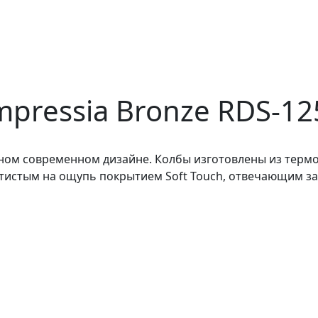
mpressia Bronze RDS-1
ном современном дизайне. Колбы изготовлены из термос
атистым на ощупь покрытием Soft Touch, отвечающим з