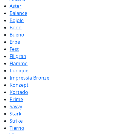
Aster
Balance
Bojole
Bonn
Bueno
Erbe
Fest
Filigran
Flamme
I-unique
Impressia Bronze
Konzept
Kortado
Prime
Savvy
Stark
Strike
Tierno