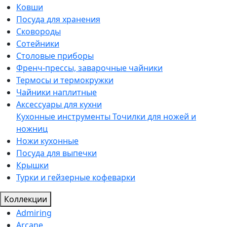
Ковши
Посуда для хранения
Сковороды
Сотейники
Столовые приборы
Френч-прессы, заварочные чайники
Термосы и термокружки
Чайники наплитные
Аксессуары для кухни
Кухонные инструменты
Точилки для ножей и
ножниц
Ножи кухонные
Посуда для выпечки
Крышки
Турки и гейзерные кофеварки
Коллекции
Admiring
Arcane