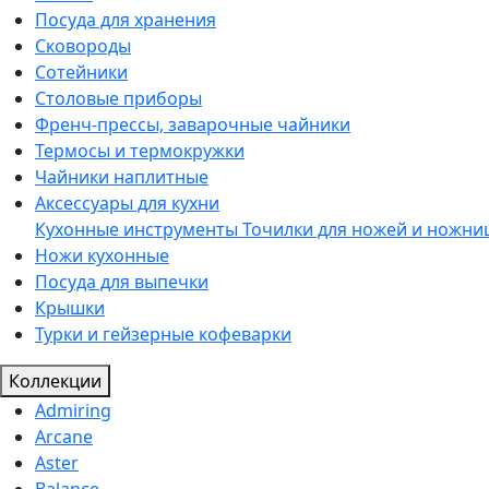
Посуда для хранения
Сковороды
Сотейники
Столовые приборы
Френч-прессы, заварочные чайники
Термосы и термокружки
Чайники наплитные
Аксессуары для кухни
Кухонные инструменты
Точилки для ножей и ножни
Ножи кухонные
Посуда для выпечки
Крышки
Турки и гейзерные кофеварки
Коллекции
Admiring
Arcane
Aster