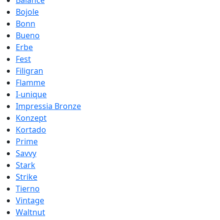
Balance
Bojole
Bonn
Bueno
Erbe
Fest
Filigran
Flamme
I-unique
Impressia Bronze
Konzept
Kortado
Prime
Savvy
Stark
Strike
Tierno
Vintage
Waltnut