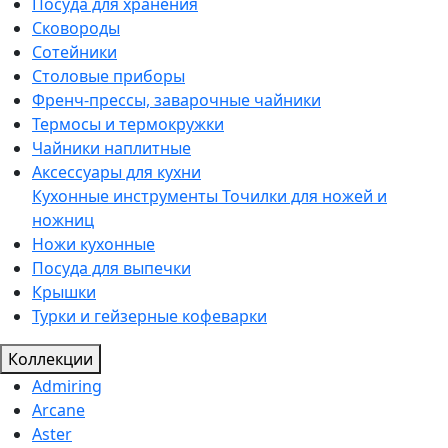
Посуда для хранения
Сковороды
Сотейники
Столовые приборы
Френч-прессы, заварочные чайники
Термосы и термокружки
Чайники наплитные
Аксессуары для кухни
Кухонные инструменты
Точилки для ножей и
ножниц
Ножи кухонные
Посуда для выпечки
Крышки
Турки и гейзерные кофеварки
Коллекции
Admiring
Arcane
Aster