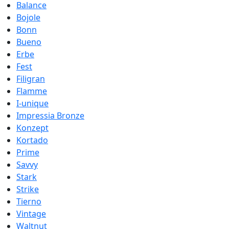
Balance
Bojole
Bonn
Bueno
Erbe
Fest
Filigran
Flamme
I-unique
Impressia Bronze
Konzept
Kortado
Prime
Savvy
Stark
Strike
Tierno
Vintage
Waltnut